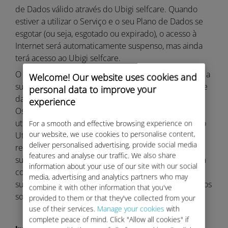
de Dados válido através do Ubigi selfcare. Quando
estiver a utilizar o Serviço e o seu Plano de Dados se
esgotar (ou seja, esgotado ou expirado), o acesso à
Internet será automaticamente suspenso, mas ainda
terá acesso ao Ubigi selfcare.
O seu Plano de Dados será debitado de acordo com a
Welcome! Our website uses cookies and
sua utilização do Serviço (consumindo o seu limite de
personal data to improve your
dados).
experience
Os subsídios do Plano de Dados só podem ser
utilizados para o nosso Serviço no seu Dispositivo e o
For a smooth and effective browsing experience on
our website, we use cookies to personalise content,
Utilizador não terá direito a receber qualquer
deliver personalised advertising, provide social media
reembolso em dinheiro por qualquer crédito ou
features and analyse our traffic. We also share
subsídio remanescente, salvo indicação expressa em
information about your use of our site with our social
contrário no presente Contrato. Os créditos e
media, advertising and analytics partners who may
subsídios não são transferíveis e não serão pagos juros
combine it with other information that you've
sobre saldos de crédito ou subsídios.
provided to them or that they've collected from your
use of their services.
Manage your cookies
with
complete peace of mind. Click "Allow all cookies" if