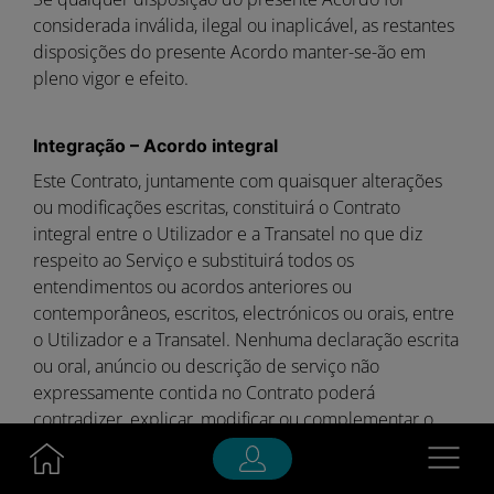
considerada inválida, ilegal ou inaplicável, as restantes
disposições do presente Acordo manter-se-ão em
pleno vigor e efeito.
Integração – Acordo integral
Este Contrato, juntamente com quaisquer alterações
ou modificações escritas, constituirá o Contrato
integral entre o Utilizador e a Transatel no que diz
respeito ao Serviço e substituirá todos os
entendimentos ou acordos anteriores ou
contemporâneos, escritos, electrónicos ou orais, entre
o Utilizador e a Transatel. Nenhuma declaração escrita
ou oral, anúncio ou descrição de serviço não
expressamente contida no Contrato poderá
contradizer, explicar, modificar ou complementar o
mesmo. O utilizador reconhece e concorda que não
Navigatio
está a confiar em qualquer representação ou