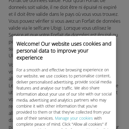
Forfait de données valide. Pour qu’un Forfait de
donneés soit valide, il ne doit être ni épuisé ni expiré
et il doit être valide dans le pays où vous vous trouvez.
Vous pouvez vérifier si vous avez un Forfait de données
valide via le selfcare Ubigi. Lorsque vous utilisez le
Service et que votre Forfait de données est épuisé ou
périmé, l’accès à Internet est automatiquement
Welcome! Our website uses cookies and
suspendu, mais vous avez toujours accès au selfcare
personal data to improve your
Ubigi.
experience
Votre Forfait de données sera débité en fonction de
For a smooth and effective browsing experience on
votre utilisation du Service (consommation de votre
our website, we use cookies to personalise content,
allocation de données).
deliver personalised advertising, provide social media
Les allocations du Forfait de données ne peuvent être
features and analyse our traffic. We also share
utilisées que pour notre Service sur votre Appareil, et
information about your use of our site with our social
vous n’aurez pas le droit de recevoir un
media, advertising and analytics partners who may
remboursement en espèces pour tout crédit ou
combine it with other information that you've
provided to them or that they've collected from your
allocation restant, sauf indication contraire expresse
use of their services.
Manage your cookies
with
dans le Contrat. Les crédits et les allocations ne sont
complete peace of mind. Click "Allow all cookies" if
pas transférables, et aucun intérêt ne sera payable sur