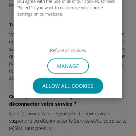
you agree with the use of all of our cookies. Or click
les soldes de crédit ou les allocations.
"Select" if you want to customise your cookie
settings on our website.
Taxes et autres charges
Vous devez payer tous les impôts, taxes, suppléments
et autres frais que nous vous facturons pour le Service,
sauf si vous pouvez prouver, à notre libre appréciation,
Refuse all cookies
que vous en êtes exempté. Nous ne vous informerons
pas à l’avance des modifications apportées aux taxes,
MANAGE
redevances, suppléments et autres frais, sauf si la loi
applicable l’exige.
ALLOW ALL COOKIES
Quand pouvons-nous suspendre ou
déconnecter votre service ?
Nous pouvons, sans responsabilité envers vous,
suspendre ou déconnecter le Service et/ou votre carte
(e)SIM, sans préavis :