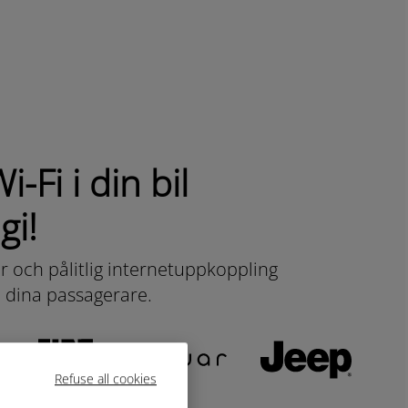
i-Fi i din bil
gi!
 och pålitlig internetuppkoppling
h dina passagerare.
Refuse all cookies