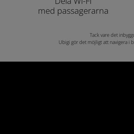
Dela Wi-Fi
med passagerarna
Tack vare det inbyggda
Ubigi gör det möjligt att navigera i