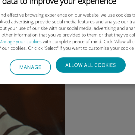
 data to improve your experience
nd effective browsing experience on our website, we use cookies t
lised advertising, provide social media features and analyse our tra
out your use of our site with our social media, advertising and ana
 other information that you've provided to them or that they've co
VÄLJ MÄRKE
Manage your cookies
with complete peace of mind. Click "Allow all c
of our cookies. Or click "Select" if you want to customise your cookie
Alfa Romeo
BMW
ALLOW ALL COOKIES
MANAGE
Fiat
Jaguar
Jeep
Land Rover
Maserati
Mini
Toyota