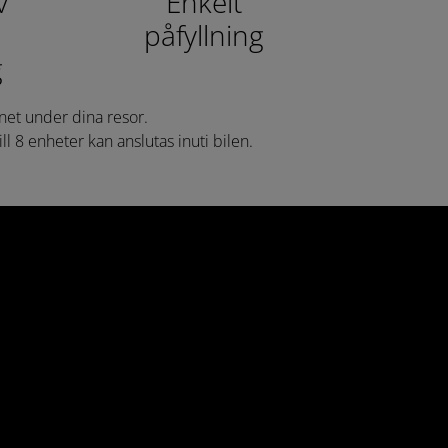
v
Enkelt
påfyllning
g
ernet under dina resor.
l 8 enheter kan anslutas inuti bilen.