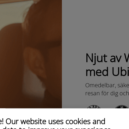
Njut av W
med Ubi
Omedelbar, säker
resan för dig oc
 Our website uses cookies and