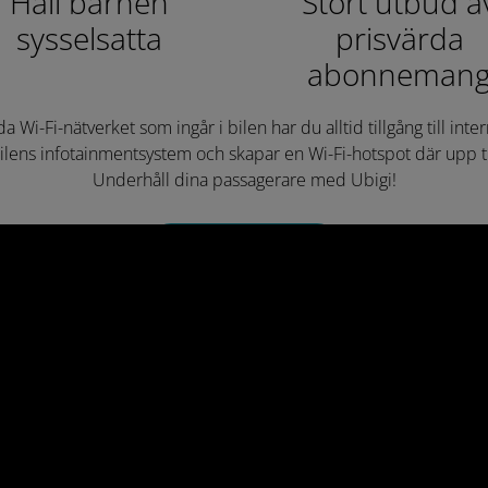
Håll barnen
Stort utbud a
sysselsatta
prisvärda
abonneman
 Wi-Fi-nätverket som ingår i bilen har du alltid tillgång till int
 bilens infotainmentsystem och skapar en Wi-Fi-hotspot där upp til
Underhåll dina passagerare med Ubigi!
LÄS MER
Ladda ner vår app