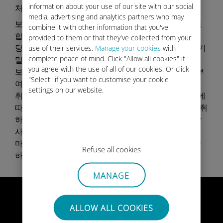
information about your use of our site with our social
처리 및 기밀 유지
media, advertising and analytics partners who may
보고가 접수되면 보안팀에서 가능한 한 신속하게 검토
combine it with other information that you've
합니다.
provided to them or that they've collected from your
당사는 법적 및 규제 요구사항에 따라 귀하의 보고가 기
use of their services.
Manage your cookies
with
complete peace of mind. Click "Allow all cookies" if
밀로 처리될 것임을 보장합니다.
you agree with the use of all of our cookies. Or click
보고 절차에 참여한다고 해서 어떠한 지적 재산권도 부
"Select" if you want to customise your cookie
여되지 않습니다.
settings on our website.
취약점이 발견되어 본 Responsible Disclosure Policy에
따라 보고된 경우, 보고자에 대해 어떠한 법적 조치도 취
하지 않습니다. 다만, 본 정책을 준수하지 않은 경우 당
사는 모든 법적 권리를 보유합니다.
마지막으로, 현재 당사는 Bug Bounty 프로그램을 제공
Refuse all cookies
하거나 이에 참여하고 있지 않음을 알려드립니다.
MANAGE
ALLOW ALL COOKIES