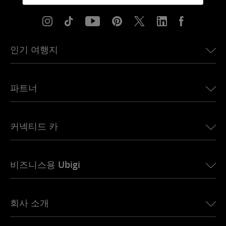
인기 여행지
미국용 eSIM
파트너
유럽용 eSIM
일본용 eSIM
여행 산업
캐나다용 eSIM
커넥티드 카
제휴 프로그램
브라질용 eSIM
하드웨어 제조업체
태국용 eSIM
BMW용 Ubigi
비즈니스용 Ubigi
아프리카용 eSIM
Land Rover용 Ubigi
모든 목적지 보기
Alfa Romeo용 Ubigi
우리의 미션
Jeep용 Ubigi
회사 소개
요금
Jaguar용 Ubigi
Ubigi를 선택해야 하는 이유